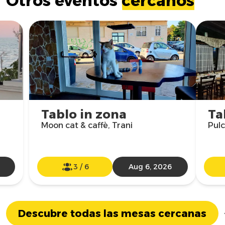
Otros eventos
cercanos
Tablo in zona
Ta
Moon cat & caffè, Trani
Pulc
3
/
6
Aug 6, 2026
Descubre todas las mesas cercanas