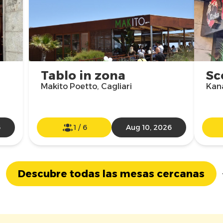
Tablo in zona
Sc
Makito Poetto, Cagliari
Kana
6
1
/
6
Aug 10, 2026
Descubre todas las mesas cercanas