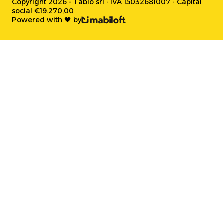
Copyright 2026 - Tablo srl - IVA 15032681007 - Capital
social €19.270,00
Powered with 🖤 by