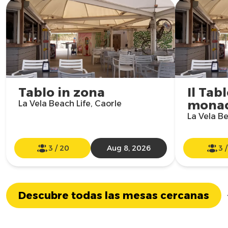
Tablo in zona
Il Tabl
mona
La Vela Beach Life, Caorle
La Vela Be
3
/
20
Aug 8, 2026
3
Descubre todas las mesas cercanas