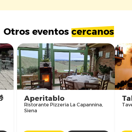
Otros eventos
cercanos

Aperitablo
Ta
Ristorante Pizzeria La Capannina,
Tave
Siena