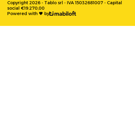
Copyright 2026 - Tablo srl - IVA 15032681007 - Capital
social €19.270,00
Powered with 🖤 by