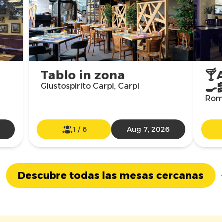
Tablo in zona
🍸
🍳
Giustospirito Carpi, Carpi
Rom
1
/
6
Aug 7, 2026
Descubre todas las mesas cercanas