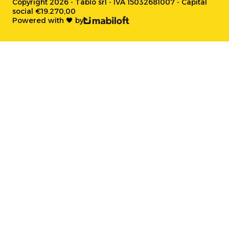
Copyright 2026 - Tablo srl - IVA 15032681007 - Capital
social €19.270,00
Powered with 🖤 by