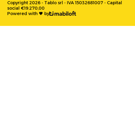
Copyright 2026 - Tablo srl - IVA 15032681007 - Capital
social €19.270,00
Powered with 🖤 by