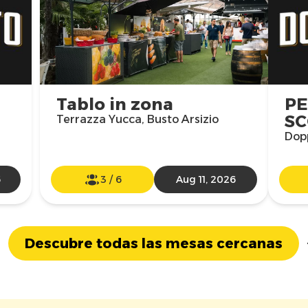
Tablo in zona
PE
SC
Terrazza Yucca, Busto Arsizio
Dop
6
3
/
6
Aug 11, 2026
Descubre todas las mesas cercanas