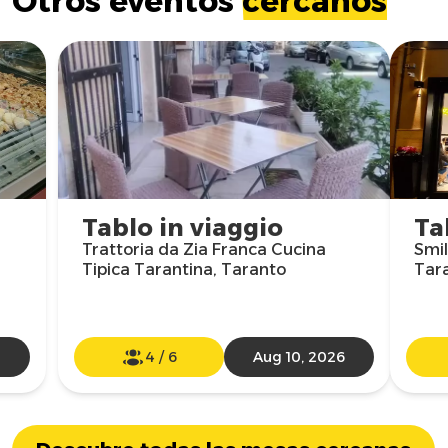
Otros eventos
cercanos
Tablo in viaggio
Ta
Trattoria da Zia Franca Cucina
Smil
Tipica Tarantina, Taranto
Tar
4
/
6
Aug 10, 2026