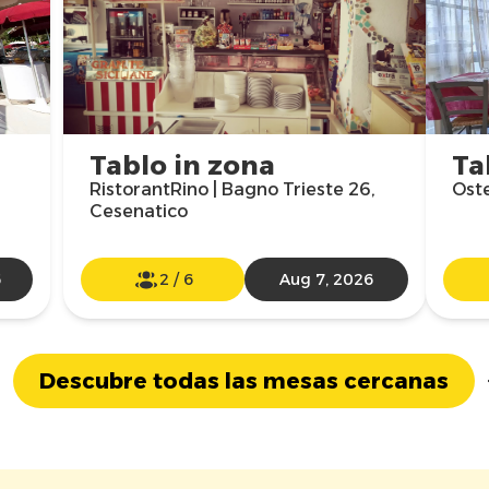
Tablo in zona
Ta
RistorantRino | Bagno Trieste 26,
Oste
Cesenatico
6
2
/
6
Aug 7, 2026
Descubre todas las mesas cercanas