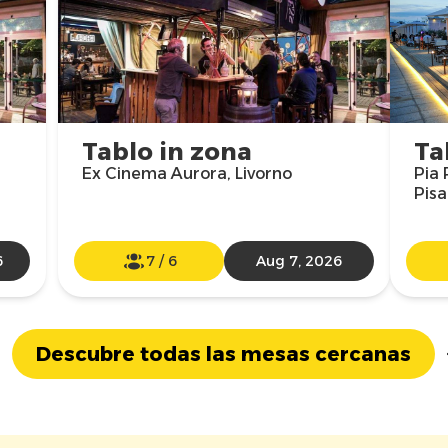
Tablo in zona
Ta
Ex Cinema Aurora, Livorno
Pia 
Pisa
6
7
/
6
Aug 7, 2026
Descubre todas las mesas cercanas