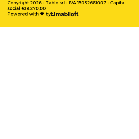
Copyright 2026 - Tablo srl - IVA 15032681007 - Capital
social €19.270,00
Powered with 🖤 by