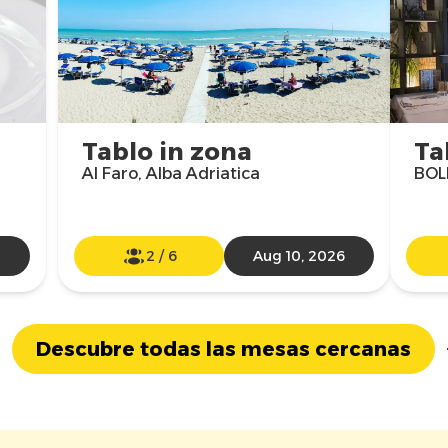
Tablo in zona
Ta
Al Faro, Alba Adriatica
BOL
2
/
6
Aug 10, 2026
Descubre todas las mesas cercanas