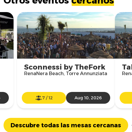
Otros eventos
cercanos
Sconnessi by TheFork
Ta
RenaNera Beach, Torre Annunziata
Ren
6
7
/
12
Aug 10, 2026
Descubre todas las mesas cercanas