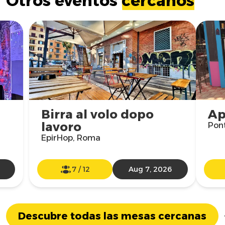
Otros eventos
cercanos
Birra al volo dopo
Ap
lavoro
Pon
EpirHop, Roma
7
/
12
Aug 7, 2026
Descubre todas las mesas cercanas