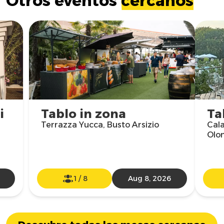
Otros eventos
cercanos
i
Tablo in zona
Ta
Terrazza Yucca, Busto Arsizio
Cala
Olo
1
/
8
Aug 8, 2026