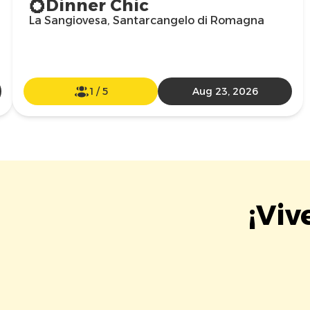
💍Dinner Chic
La Sangiovesa, Santarcangelo di Romagna
1
/
5
Aug 23, 2026
¡Viv