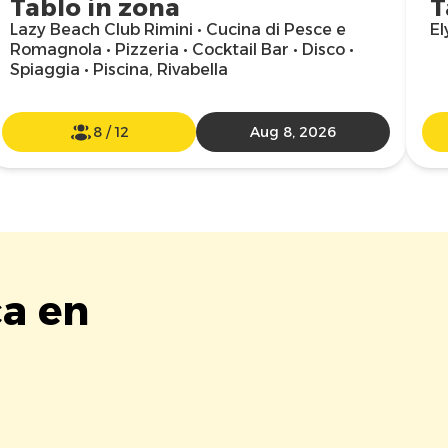
Tablo in zona
T
Lazy Beach Club Rimini • Cucina di Pesce e
El
Romagnola • Pizzeria • Cocktail Bar • Disco •
Spiaggia • Piscina, Rivabella
8
/
12
Aug 8, 2026
ca en