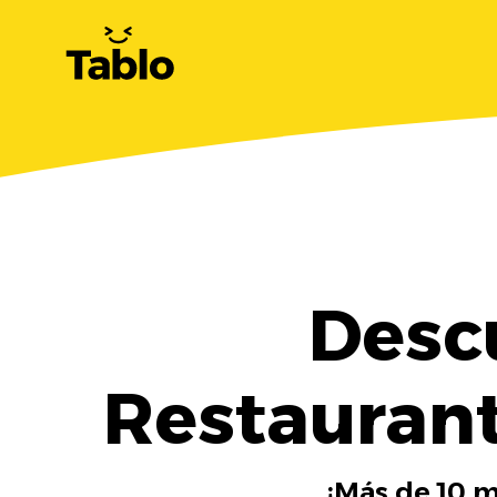
Desc
Restaurant
¡Más de 10 m