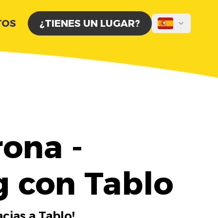
TOS
¿TIENES UN LUGAR?
ona -
g con Tablo
cias a Tablo!