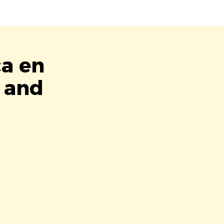
ca en
t and