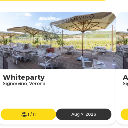
Whiteparty
A
Signorvino, Verona
Si
1
/
11
Aug 7, 2026