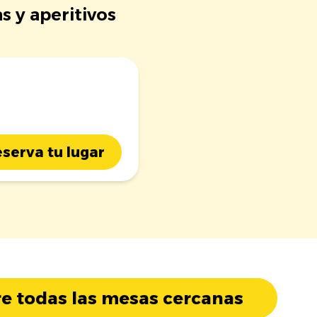
s y aperitivos
serva tu lugar
e todas las mesas cercanas