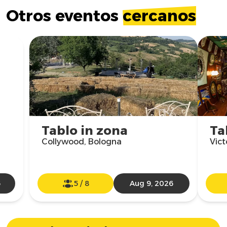
Otros eventos
cercanos
Tablo in zona
Ta
Collywood, Bologna
Vict
6
5
/
8
Aug 9, 2026