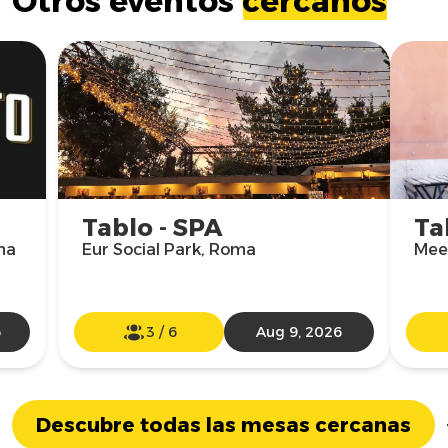
Otros eventos
cercanos
Tablo - SPA
Ta
ma
Eur Social Park, Roma
Mee
6
3
/
6
Aug 9, 2026
Descubre todas las mesas cercanas