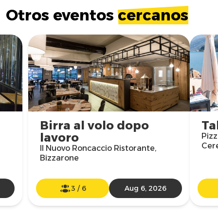
Otros eventos
cercanos
Birra al volo dopo
Ta
lavoro
Pizz
Cer
Il Nuovo Roncaccio Ristorante,
Bizzarone
3
/
6
Aug 6, 2026