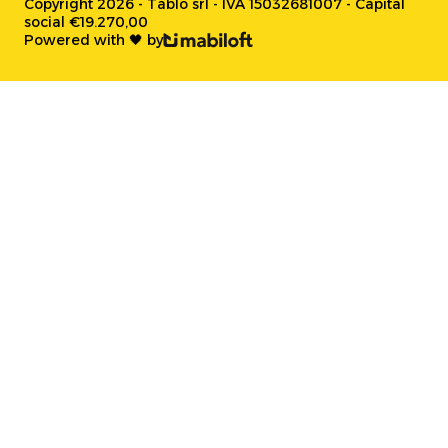
Copyright 2026 - Tablo srl - IVA 15032681007 - Capital
social €19.270,00
Powered with 🖤 by