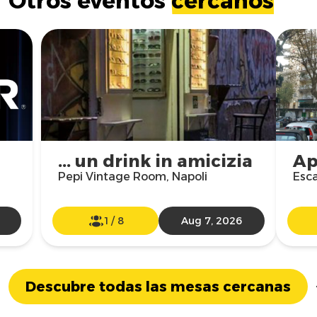
Otros eventos
cercanos
... un drink in amicizia
Ap
Pepi Vintage Room, Napoli
Esc
1
/
8
Aug 7, 2026
Descubre todas las mesas cercanas