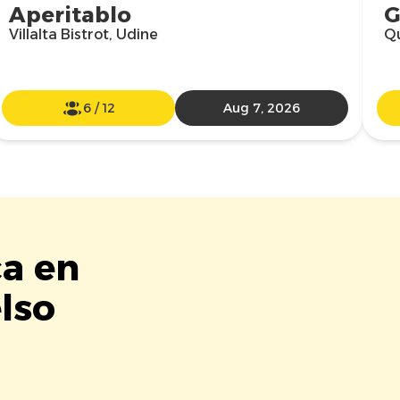
Aperitablo
G
Villalta Bistrot, Udine
Qu
6
/
12
Aug 7, 2026
ca en
elso