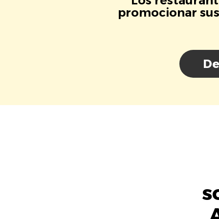
Los restaurant
promocionar sus 
De
s