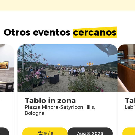
Otros eventos
cercanos

Tablo in zona
Ta
Piazza Minore-Satyricon Hills,
Lab 
Bologna
6
9
/
8
Aug 8, 2026