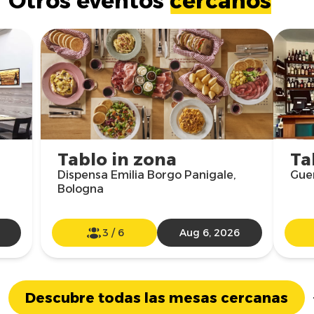
Otros eventos
cercanos
Tablo in zona
Ta
Dispensa Emilia Borgo Panigale,
Gue
Bologna
3
/
6
Aug 6, 2026
Descubre todas las mesas cercanas