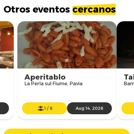
Otros eventos
cercanos
Aperitablo
Ta
La Perla sul Fiume, Pavia
Bam
1
/
8
Aug 14, 2026