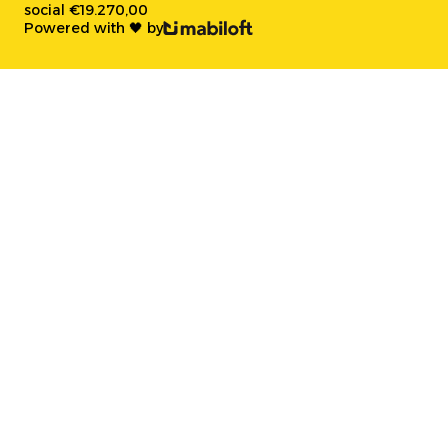
social €19.270,00
Powered with 🖤 by