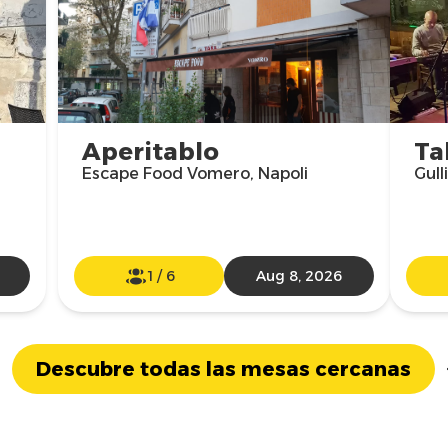
Aperitablo
Ta
Escape Food Vomero, Napoli
Gull
1
/
6
Aug 8, 2026
Descubre todas las mesas cercanas