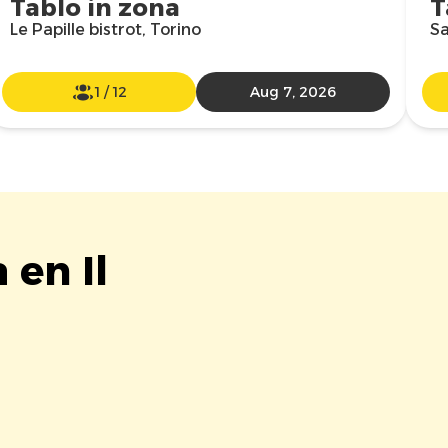
Tablo in zona
T
Le Papille bistrot, Torino
Sa
1
/
12
Aug 7, 2026
 en Il