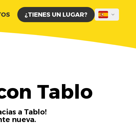
TOS
¿TIENES UN LUGAR?
con Tablo
cias a Tablo!
nte nueva.