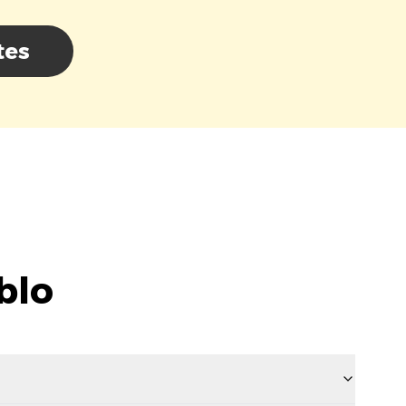
tes
blo