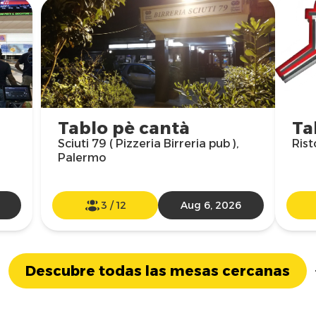
Tablo pè cantà
Ta
Sciuti 79 ( Pizzeria Birreria pub ),
Rist
Palermo
3
/
12
Aug 6, 2026
Descubre todas las mesas cercanas