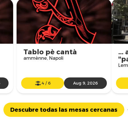
Tablo pè cantà
..
"p
ammènne, Napoli
Lem
6
4
/
6
Aug 9, 2026
Descubre todas las mesas cercanas