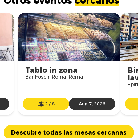
Otros eventos
cercanos
Tablo in zona
Bi
la
Bar Foschi Roma, Roma
Epi
2
/
8
Aug 7, 2026
Descubre todas las mesas cercanas