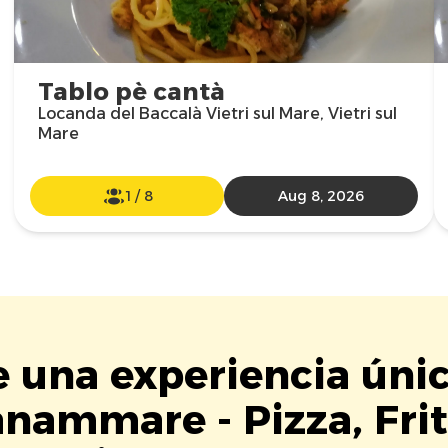
Tablo pè cantà
Locanda del Baccalà Vietri sul Mare, Vietri sul
Mare
1
/
8
Aug 8, 2026
e una experiencia úni
nammare - Pizza, Frit