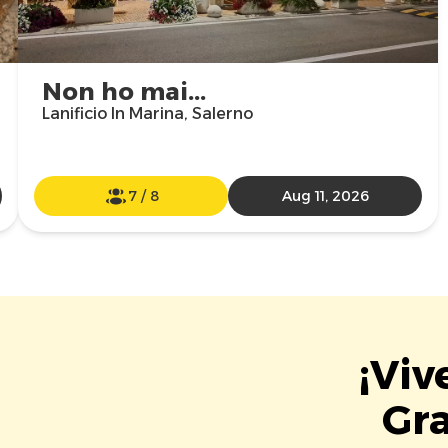
Non ho mai...
Lanificio In Marina, Salerno
7
/
8
Aug 11, 2026
¡Viv
Gra