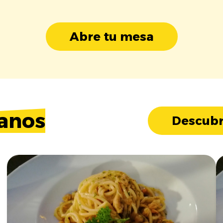
Abre tu mesa
anos
Descubr