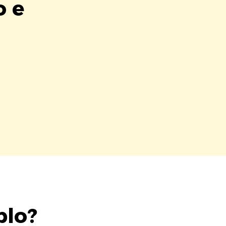
o e
blo?