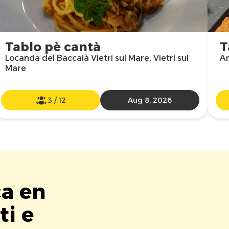
Tablo pè cantà
T
Locanda del Baccalà Vietri sul Mare, Vietri sul
Ar
Mare
3
/
12
Aug 8, 2026
ca en
ti e