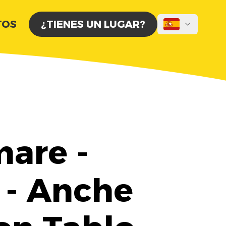
TOS
¿TIENES UN LUGAR?
are -
l - Anche