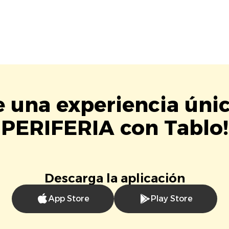
e una experiencia úni
PERIFERIA con Tablo!
Descarga la aplicación
App Store
Play Store