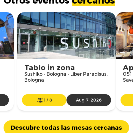
Otros eventos
cercanos
Tablo in zona
Ap
Sushiko - Bologna - Liber Paradisus,
051 
Bologna
Sav
1
/
8
Aug 7, 2026
Descubre todas las mesas cercanas