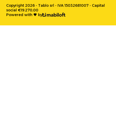
Copyright 2026 - Tablo srl - IVA 15032681007 - Capital
social €19.270,00
Powered with 🖤 by