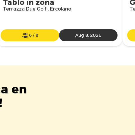
Tablo in zona
G
Terrazza Due Golfi, Ercolano
Te
6
/
8
Aug 8, 2026
ca en
!