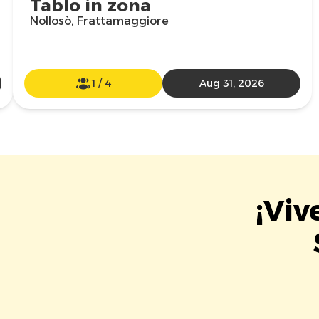
Tablo in zona
Nollosò, Frattamaggiore
1
/
4
Aug 31, 2026
¡Viv