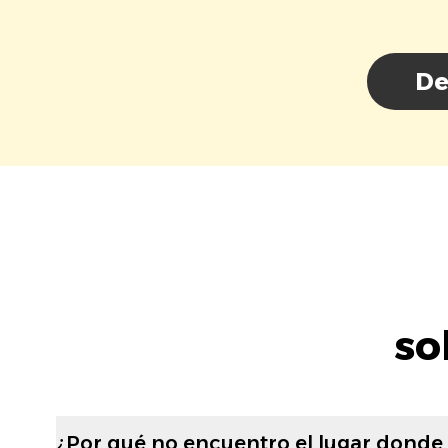
De
so
¿Por qué no encuentro el lugar donde