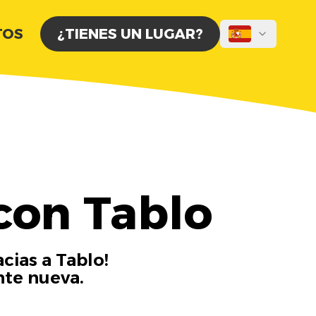
TOS
¿TIENES UN LUGAR?
con Tablo
cias a Tablo!
nte nueva.