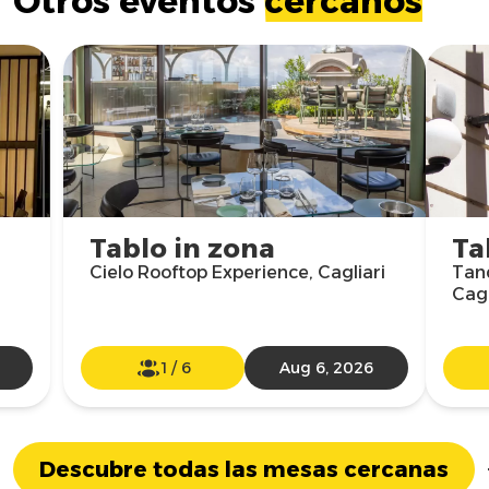
Otros eventos
cercanos
Tablo in zona
Ta
Cielo Rooftop Experience, Cagliari
Tand
Cagl
1
/
6
Aug 6, 2026
Descubre todas las mesas cercanas