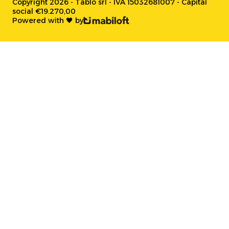
Copyright 2026 - Tablo srl - IVA 15032681007 - Capital
social €19.270,00
Powered with 🖤 by