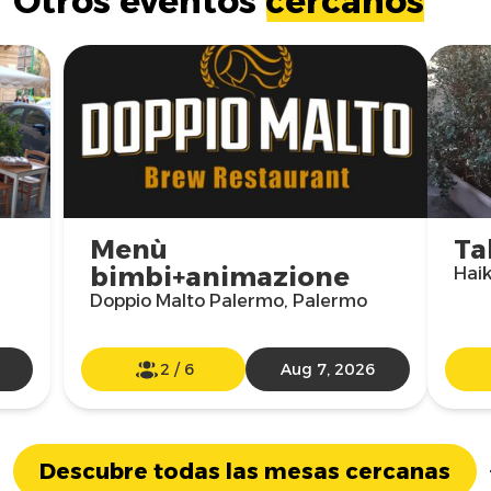
Otros eventos
cercanos
Menù
Ta
bimbi+animazione
,
Hai
Doppio Malto Palermo, Palermo
2
/
6
Aug 7, 2026
Descubre todas las mesas cercanas