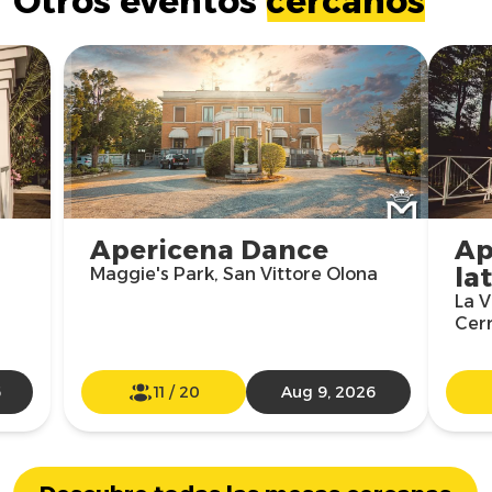
Otros eventos
cercanos
Apericena Dance
Ap
la
Maggie's Park, San Vittore Olona
La V
Cer
6
11
/
20
Aug 9, 2026