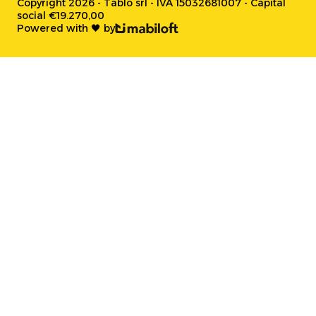
Copyright 2026 - Tablo srl - IVA 15032681007 - Capital
social €19.270,00
Powered with 🖤 by