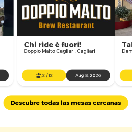
Chi ride è fuori!
Ta
Doppio Malto Cagliari, Cagliari
Demo
2
/
12
Aug 8, 2026
Descubre todas las mesas cercanas