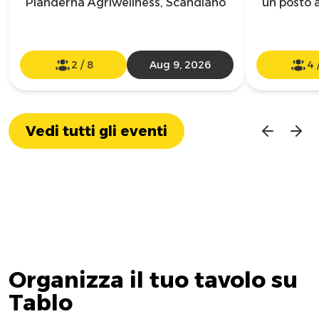
Pianderna Agriwellness, Scandiano
un posto a
2
/
8
Aug 9, 2026
4
Vedi tutti gli eventi
Organizza il tuo tavolo su
Tablo