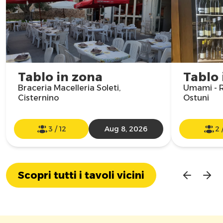
Tablo in zona
Tablo 
Braceria Macelleria Soleti,
Umami - R
Cisternino
Ostuni
3
/
12
Aug 8, 2026
2
Scopri tutti i tavoli vicini