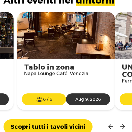
Altri eventi nei
dintorni
Tablo in zona
UN
C
,
Napa Lounge Café, Venezia
Ferm
6
/
6
Aug 9, 2026
Scopri tutti i tavoli vicini