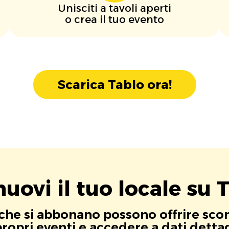
Unisciti a tavoli aperti
o crea il tuo evento
Scarica Tablo ora!
uovi il tuo locale su T
i che si abbonano possono offrire scont
opri eventi e accedere a dati dettagli