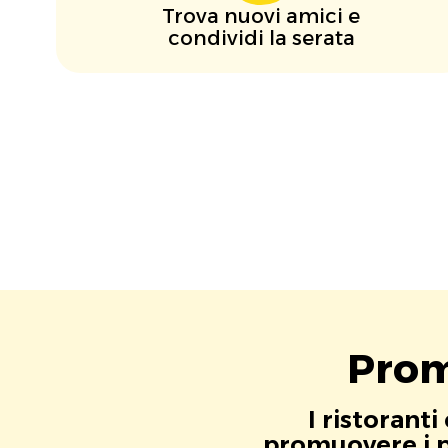
Trova nuovi amici e
condividi la serata
Prom
I ristorant
promuovere i pr