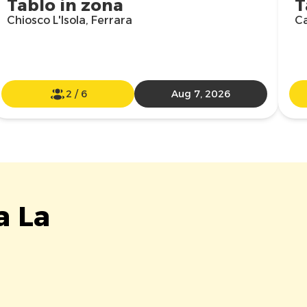
Tablo in zona
T
Chiosco L'Isola, Ferrara
Ca
2
/
6
Aug 7, 2026
a La