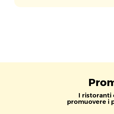
Prom
I ristorant
promuovere i pr