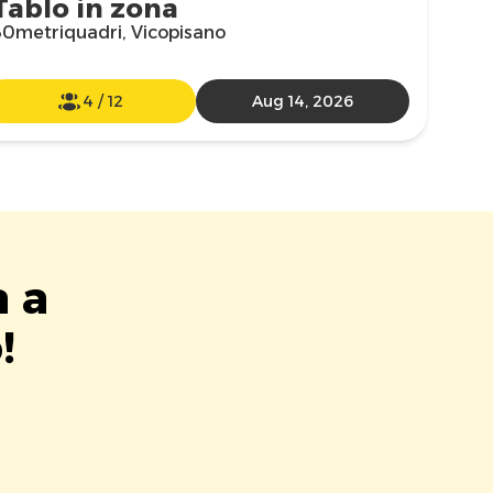
Tablo in zona
30metriquadri, Vicopisano
4
/
12
Aug 14, 2026
a a
!