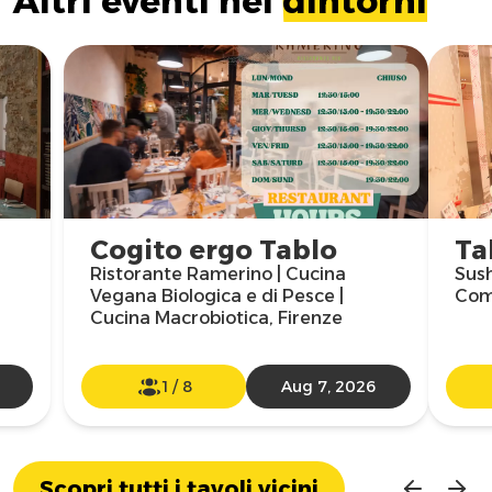
Altri eventi nei
dintorni
Cogito ergo Tablo
Ta
Ristorante Ramerino | Cucina
Sush
Vegana Biologica e di Pesce |
Com
Cucina Macrobiotica, Firenze
1
/
8
Aug 7, 2026
Scopri tutti i tavoli vicini