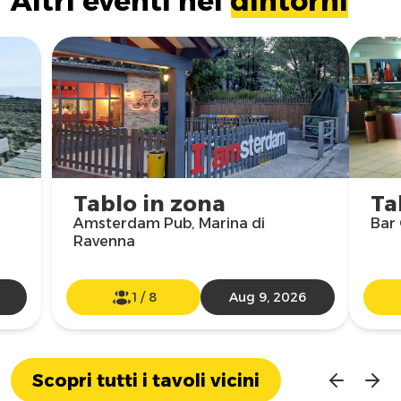
Altri eventi nei
dintorni
Tablo in zona
Ta
Amsterdam Pub, Marina di
Bar 
Ravenna
1
/
8
Aug 9, 2026
Scopri tutti i tavoli vicini