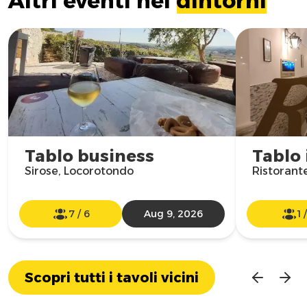
Altri eventi nei
dintorni
Tablo business
Tablo 
Sirose, Locorotondo
Ristorante
7
/
6
Aug 9, 2026
1
Scopri tutti i tavoli vicini