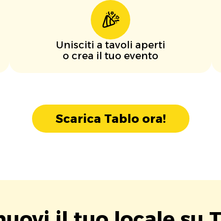
Unisciti a tavoli aperti
o crea il tuo evento
Scarica Tablo ora!
uovi il tuo locale su T