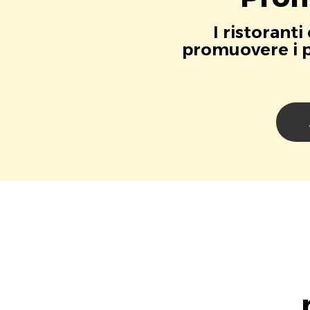
I ristorant
promuovere i pr