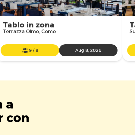
Tablo in zona
T
Terrazza Olmo, Como
Su
9
/
8
Aug 8, 2026
a a
r con