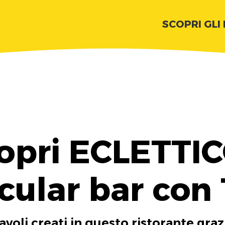
SCOPRI GLI
opri ECLETTIC
ular bar con
tavoli creati in questo ristorante graz