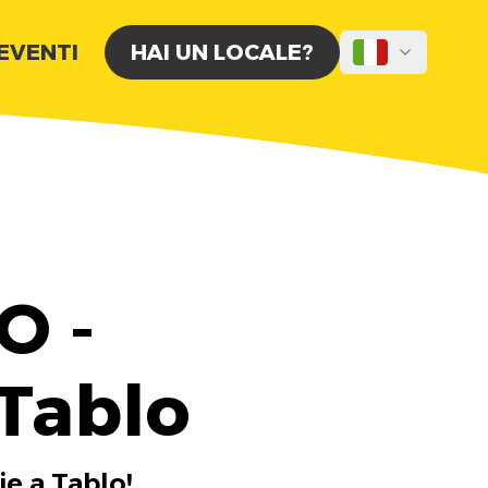
 EVENTI
HAI UN LOCALE?
O -
 Tablo
ie a Tablo!