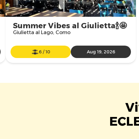
Summer Vibes al Giulietta🍾🤩
Giulietta al Lago, Como
6
/
10
Aug 19, 2026
Vi
ECLE