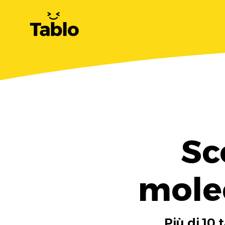
Sc
molec
Più di 10 