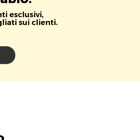
i esclusivi,
ati sui clienti.
i
o