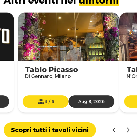
Altri eventi nei
dintorni
Tablo Picasso
Ta
Di Gennaro, Milano
N'Om
3
/
6
Aug 8, 2026
Scopri tutti i tavoli vicini