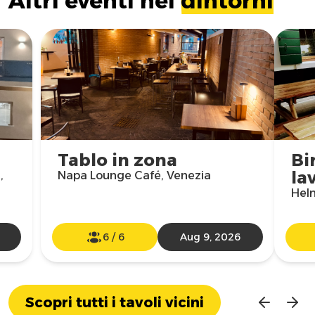
Altri eventi nei
dintorni
Tablo in zona
Bi
la
,
Napa Lounge Café, Venezia
Hel
6
/
6
Aug 9, 2026
Scopri tutti i tavoli vicini